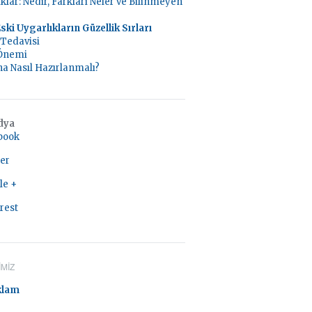
ıklar: Nedir, Farkları Neler ve Bilinmeyen
ski Uygarlıkların Güzellik Sırları
Tedavisi
Önemi
na Nasıl Hazırlanmalı?
dya
book
er
le +
rest
IMIZ
klam