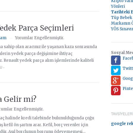
Kripto Varl
Yönleri
Tarihteki E
Tüp Bebek 
Markanın 
edek Parça Seçimleri
YÖS Sınavı
şam
Yorumlar Engellenmiştir.
—
 sahip olan aracınız ile yaşanan kaza sonrasında
Sosyal Me
lerin yedek parça değişimine ihtiyaç
Face
. Renault yedek parça alım işlemlerinde kaliteli
U ›
Twitt
Goog
Pinte
a Gelir mi?
rumlar Engellenmiştir.
TAVSIYELER
yaç halinde kredi talebinde bulunulduğunda çoğu
google re
 kefil ön şartını arar. Kefil, borç verenler için
dür. Asıl borçlunun borcunu ödeyememesi…