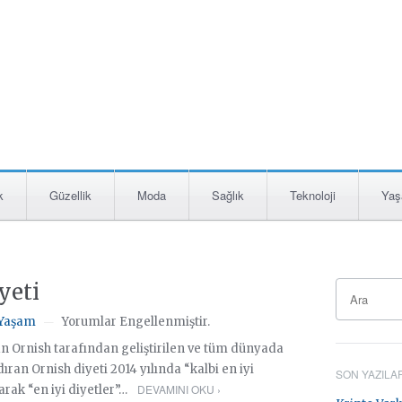
k
Güzellik
Moda
Sağlık
Teknoloji
Ya
yeti
Yaşam
Yorumlar Engellenmiştir.
—
n Ornish tarafından geliştirilen ve tüm dünyada
ran Ornish diyeti 2014 yılında “kalbi en iyi
SON YAZILA
DEVAMINI OKU ›
arak “en iyi diyetler”…