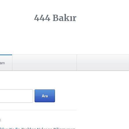
444 Bakır
şam
R