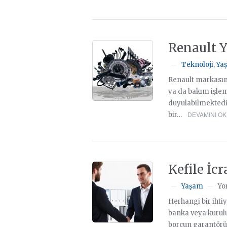
Renault Y
Teknoloji
,
Ya
—
Renault markasına
ya da bakım işlem
duyulabilmektedir
DEVAMINI OK
bir…
Kefile İcr
Yaşam
Yo
—
—
Herhangi bir ihti
banka veya kuruluş
borcun garantörü