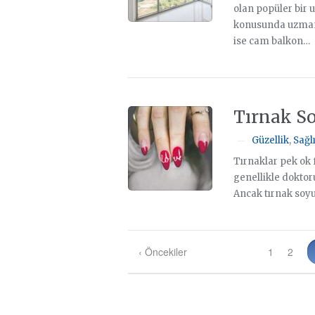
olan popüler bir
konusunda uzman 
ise cam balkon…
Tırnak So
Güzellik
,
Sağl
—
Tırnaklar pek ok 
genellikle doktor
Ancak tırnak soyu
‹ Öncekiler
1
2