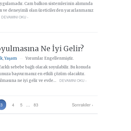
 uygulamadır. Cam balkon sistemlerinin alımında
ve deneyimli olan üreticilerden yararlanmanız
DEVAMINI OKU ›
yulmasına Ne İyi Gelir?
ık
,
Yaşam
Yorumlar Engellenmiştir.
—
farklı sebebe bağlı olarak soyulabilir. Bu konuda
unuza başvurmanız en etkili çözüm olacaktır.
DEVAMINI OKU ›
lmasına ne iyi gelir ve evde…
3
4
5
…
83
Sonrakiler ›