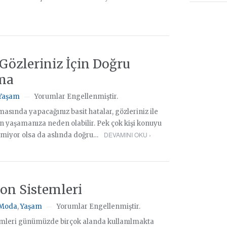
 Gözleriniz İçin Doğru
ma
Yaşam
Yorumlar Engellenmiştir.
—
masında yapacağınız basit hatalar, gözleriniz ile
run yaşamanıza neden olabilir. Pek çok kişi konuyu
DEVAMINI OKU ›
miyor olsa da aslında doğru…
on Sistemleri
Moda
,
Yaşam
Yorumlar Engellenmiştir.
—
mleri günümüzde birçok alanda kullanılmakta